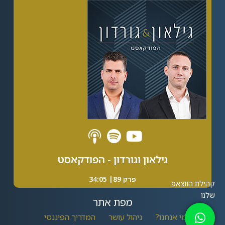
גילאון וגורדון - הפודקאסט
פרק 89| 34:05
מפת אתר
מי אנחנו?
ניהול עושר
המדריך הפיננסי