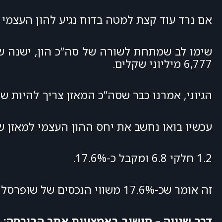
אם נרד עוד קצת למטה בדוח נגיע להון העצמי הכולל שמסתכם בכ-1,161 מיליוני 
שימו לב שמתחת לשורה של סה”כ הון, ישנה שו
6,777 מיליוני שקלים.
הגיוני, אמרנו כבר שסה”כ המאזן צריך להיות ש
עכשיו בואו נחשב את יחס ההון העצמי למאזן ש
1.2 חלקי 6.8 ומקבל כ-17.6%.
זה אומר שכ-17.6% משווי הנכסים של שופרסל ממומן באמצעות ההון העצמי וכל השאר, כ-82.4% באמצעות הון זר.
דרך שנייה – חישוב באמצעות אתר הבורסה: