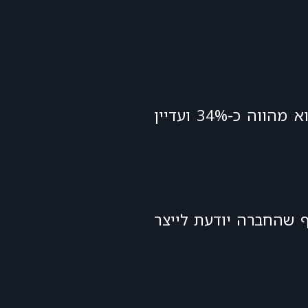
אז כיצד ייתכן שאצל סלקום יחס הון עצמי למאזן עומד על כ-17%, בשופרסל כ-20% בביג הוא מהווה כ-34% ועדיין
 שהחברה יודעת לייצר