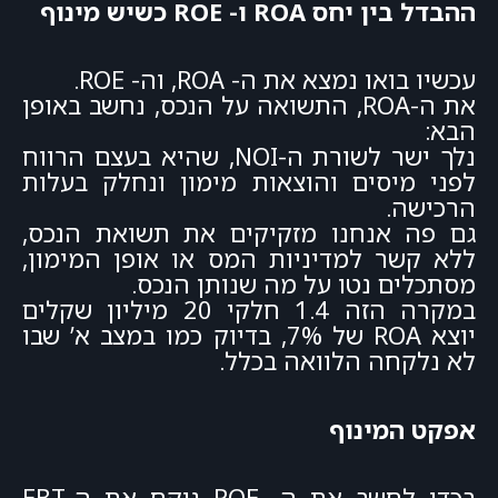
ההבדל בין יחס ROA ו- ROE כשיש מינוף
עכשיו בואו נמצא את ה- ROA, וה- ROE.
את ה-ROA, התשואה על הנכס, נחשב באופן
הבא:
נלך ישר לשורת ה-NOI, שהיא בעצם הרווח
לפני מיסים והוצאות מימון ונחלק בעלות
הרכישה.
גם פה אנחנו מזקיקים את תשואת הנכס,
ללא קשר למדיניות המס או אופן המימון,
מסתכלים נטו על מה שנותן הנכס.
במקרה הזה 1.4 חלקי 20 מיליון שקלים
יוצא ROA של 7%, בדיוק כמו במצב א’ שבו
לא נלקחה הלוואה בכלל.
אפקט המינוף
בכדי לחשב את ה- ROE ניקח את ה-EBT