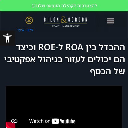
להצטרפות לקהילת הווצאפ שלנו
פתח סרגל
איזור אישי
האקדמיה לשוק ההון
ניהול עושר
מי אנחנו?
משקיעים כשירים
ההבדל בין ROA ל-ROE וכיצד
הם יכולים לעזור בניהול אפקטיבי
של הכסף