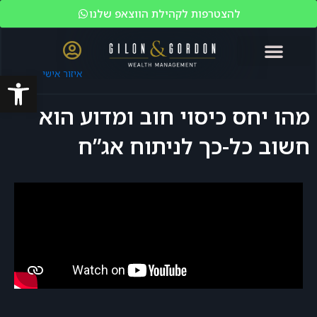
להצטרפות לקהילת הווצאפ שלנו
פתח סרגל
איזור אישי
האקדמיה לשוק ההון
ניהול עושר
מי אנחנו?
משקיעים כשירים
מהו יחס כיסוי חוב ומדוע הוא
חשוב כל-כך לניתוח אג”ח