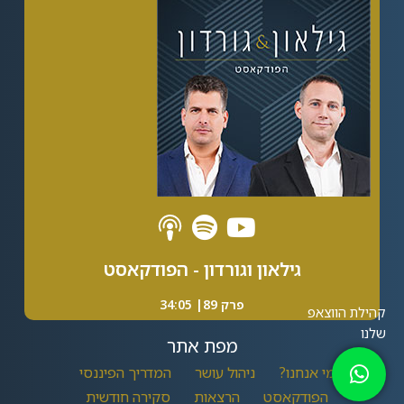
גילאון וגורדון - הפודקאסט
פרק 89| 34:05
מפת אתר
מי אנחנו?
ניהול עושר
המדריך הפיננסי
הפודקאסט
הרצאות
סקירה חודשית