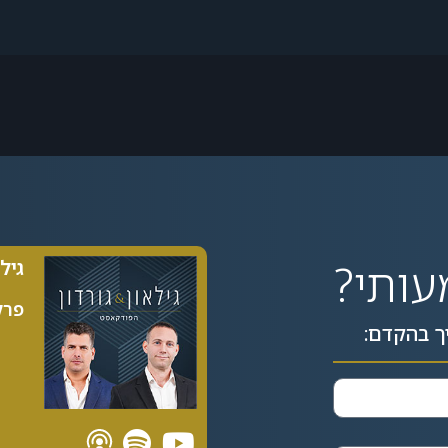
עותי?
גיל
פרק 89| 5
ך בהקדם: