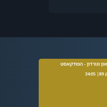
און וגורדון - הפודקאסט
34:0