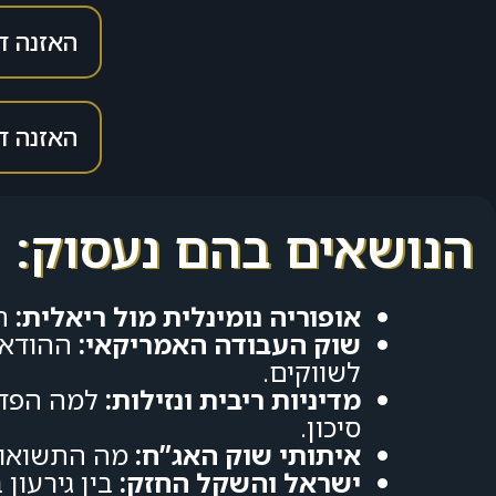
האזנה דרך fy
האזנה דרך odcast
הנושאים בהם נעסוק:
אופוריה נומינלית מול ריאלית:
ה
שוק העבודה האמריקאי:
ההודאו
לשווקים.
מדיניות ריבית ונזילות:
למה הפד 
סיכון.
איתותי שוק האג”ח:
מה התשואות 
ישראל והשקל החזק:
בין גירעון