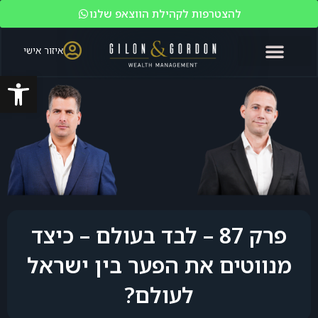
להצטרפות לקהילת הווצאפ שלנו
איזור אישי
פתח סרגל
האקדמיה לשוק ההון
ניהול עושר
מי אנחנו?
משקיעים כשירים
פרק 87 – לבד בעולם – כיצד
מנווטים את הפער בין ישראל
לעולם?