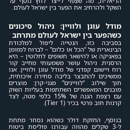
הריאלית, מה שצפוי לייצר לחץ נוסף על
השקל ולהרחיב את
הפער בין ישראל לעולם
.
מודל עוגן ולוויין: ניהול סיכונים
כשהפער בין ישראל לעולם מתרחב
בסביבה כזו, הנטייה ליפול למלכודת
הבינארית של “הכל או כלום” – לברוח למזומן
בפאניקה או להישאר חשופים לחלוטין – היא
הרסנית. ניהול עושר משמעותי מחייב קור
רוח ויישום קפדני של מודל עוגן ולוויין. אנו
ממשיכים להתבצר בליבה סחירה איכותית,
תוך שילוב “לוויינים” מגני-קרן: מוצרים
מובנים המאפשרים השתתפות בעליות השוק
עם רצפת הגנה של 15% כלפי מטה, לצד
קרנות חוב פרטי בכיר (Tier 1).
בנוסף, החזקת דולר כשהוא נסחר מתחת
ל-3 שקלים מהווה עבורנו פוליסת ביטוח