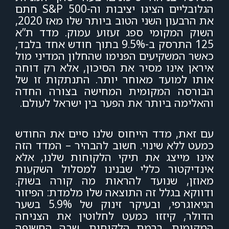
הגלובליים הציגו יציבות וה-S&P 500 חתם
את הרבעון השני הטוב ביותר שלו מאז 2020,
השוק המקומי ספג זעזוע עמוק. מדד ת”א
125 התרסק ב-9.5% בתוך חודש אחד בלבד,
כאשר המשקיעים הפנימו שהחלון המדיני מול
איראן אינו מסיר את הסיכון, אלא רק דוחה
אותו למועד מאוחר יותר. התנתקות זו של
הבורסה המקומית המחישה בצורה החדה
והאלימה ביותר את
הפער בין ישראל לעולם.
עם זאת, מדד הייחוס שלנו סיים את החודש
כמעט ללא שינוי. חשוב להבהיר – המדד הזה
אינו מייצג את תיקי הלקוחות שלנו, אלא
אינדיקטור כללי שבנינו למסלול השקעות
מאוזן, שנועד להראות מה קורה בשוק.
ודווקא בגלל זה התוצאה שלו מלמדת: הפיזור
הגיאוגרפי, ובעיקר זינוק של 5.9% בשער
הדולר, קיזזו כמעט לחלוטין את הצניחה
המקומית. ברמת הלקוחות, שבה החשיפה