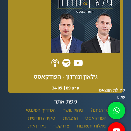
גילאון וגורדון - הפודקאסט
פרק 89| 34:05
מפת אתר
מי אנחנו?
ניהול עושר
המדריך הפיננסי
הפודקאסט
הרצאות
סקירה חודשית
שאלות ותשובות
צרו קשר
גילוי נאות