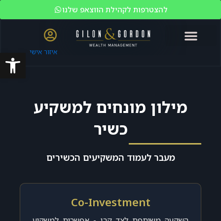
להצטרפות לקהילת הווצאפ שלנו
איזור אישי
פתח סרגל
האקדמיה לשוק ההון
ניהול עושר
מי אנחנו?
משקיעים כשירים
מילון מונחים למשקיע
כשיר
מעבר לעמוד המשקיעים הכשירים
Co-Investment
השקעה משותפת לצד קרן - אפשרות למשקיע