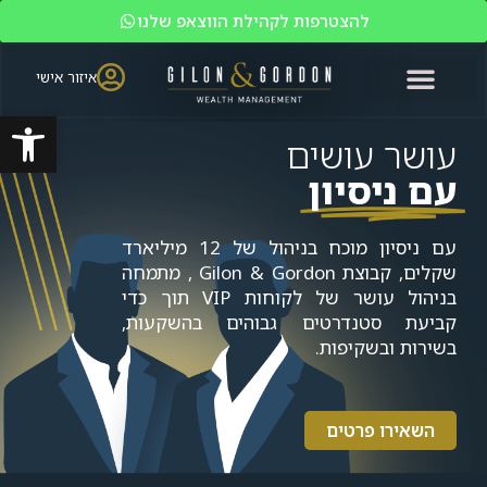
להצטרפות לקהילת הווצאפ שלנו
איזור אישי
פתח סרגל
האקדמיה לשוק ההון
ניהול עושר
מי אנחנו?
משקיעים כשירים
עושר עושים
עם ניסיון
עם ניסיון מוכח בניהול של 12 מיליארד
שקלים, קבוצת Gilon & Gordon , מתמחה
בניהול עושר של לקוחות VIP תוך כדי
קביעת סטנדרטים גבוהים בהשקעות,
בשירות ובשקיפות.
השאירו פרטים