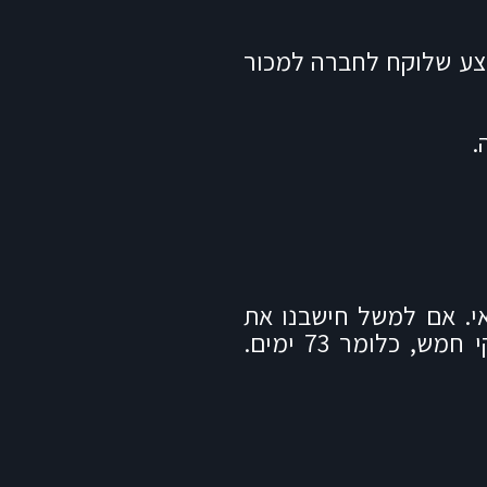
וצע שלוקח לחברה למכור
.
י. אם למשל חישבנו את
מחזור המלאי כפי שהסברתי בסרטון נפרד, והוא יצא 5 אזי ניתן לגזור שימי המלאי הם 365 חלקי חמש, כלומר 73 ימים.