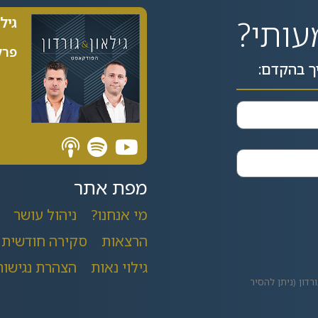
עותי?
גיל
פרק 89| 5
ך בהקדם:
מפת אתר
מי אנחנו?
ניהול עושר
הרצאות
סקירה חודשית
גילוי נאות
הצהרת נגישות
רדון (ניתן להסיר