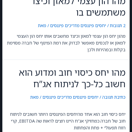
מהו הון עצמי למאזן וכיצד
משתמשים בו
2 תגובות
/
יחסים פיננסים
,
מדריכים פיננסים
/ מאת
GilonGordon
מהון יחס הון עצמי למאזן וכיצד מחשבים אותו יחס הון העצמי
למאזן או לנכסים מאפשר לבדוק את רמת המינוף של חברה מסוימת
בקלות ובמהירות ולכן
מהו יחס כיסוי חוב ומדוע הוא
חשוב כל-כך לניתוח אג”ח
כתיבת תגובה
/
יחסים פיננסים
,
מדריכים פיננסים
/ מאת
GilonGordon
יחס כיסוי חוב הוא אחד מהיחסים הפיננסים היותר חשובים לניתוח
חוב של חברה.כמחזיקי אג”ח היינו רוצים לראות שה EBITDA, קרי
רווח תפעולי + פחת והפחתות