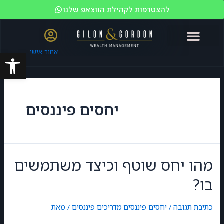
להצטרפות לקהילת הווצאפ שלנו
פתח סרגל
איזור אישי
האקדמיה לשוק ההון
ניהול עושר
מי אנחנו?
משקיעים כשירים
יחסים פיננסים
מהו יחס שוטף וכיצד משתמשים
בו?
כתיבת תגובה
/
יחסים פיננסים
,
מדריכים פיננסים
/ מאת
GilonGordon