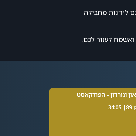
כם ליהנות מחבילה
ואשמח לעזור לכם.
און וגורדון - הפודקאסט
34:0