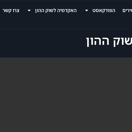
רים
הפודקאסט
האקדמיה לשוק ההון
צרו קשר
וק ההון