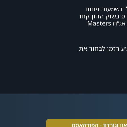
 כ-20% כך שאיגרות החוב אולי נשמעות פחות
ס בשוק ההון קחו
בחשבון שאג”ח הנו מרכיב מאוד חשוב, לא רק מניות חשובות בסיפור הזה. דוגמא לקורס כזה הוא אג”ח Masters
ע הזמן לבחור את
און וגורדון - הפודקאסט