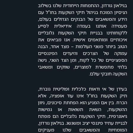
בגילאון גורדון, ההתמחות הייחודית שלנו בשילוב
הניסיון המוכח בניהול תיקי השקעות בחו”ל עם
הידע והמשאבים של הבנקים הגדולים בעולם,
מעמידה אותנו בעמדה אידיאלית לסייע
ללקוחותינו בבניית תיקי השקעות גלובליים
איכותיים ומותאמים אישית. אנו מביאים את
הטוב ביותר משני העולמות – מצד אחד, הבנה
עמוקה של הצרכים והיעדים הפיננסיים
הספציפיים של כל לקוח, ומן הצד השני, גישה
בלתי מתפשרת למוצרים, שווקים ומשאבי
השקעה חובקי עולם.
בעידן של אי ודאות כלכלית ופוליטית גוברת,
תיק השקעות בחו”ל אינו עוד אופציה, אלא
הכרח. בין אם המניע הוא הפחתת סיכונים, גיוון
ההשקעות, השאת תשואות או גמישות
גיאוגרפית, תיקי השקעות גלובליים הם מפתח
לבניית עתיד פיננסי יציב ומשגשג. בגילאון גורדון,
המומחיות והמשאבים שלנו מעניקים