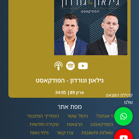
גילאון וגורדון - הפודקאסט
פרק 89| 34:05
מפת אתר
מי אנחנו?
ניהול עושר
המדריך הפיננסי
הפודקאסט
הרצאות
סקירה חודשית
שאלות ותשובות
צרו קשר
גילוי נאות