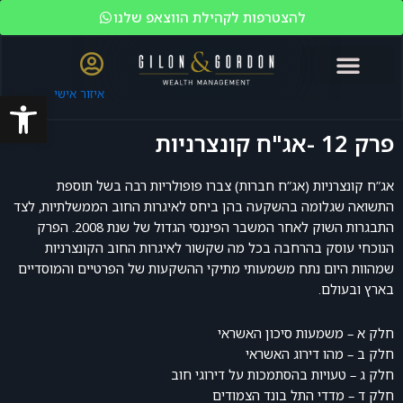
להצטרפות לקהילת הווצאפ שלנו
פתח סרגל
איזור אישי
האקדמיה לשוק ההון
ניהול עושר
מי אנחנו?
משקיעים כשירים
פרק 12 -אג"ח קונצרניות
אג”ח קונצרניות (אג”ח חברות) צברו פופולריות רבה בשל תוספת
התשואה שגלומה בהשקעה בהן ביחס לאיגרות החוב הממשלתיות, לצד
התבגרות השוק לאחר המשבר הפיננסי הגדול של שנת 2008. הפרק
הנוכחי עוסק בהרחבה בכל מה שקשור לאיגרות החוב הקונצרניות
שמהוות היום נתח משמעותי מתיקי ההשקעות של הפרטיים והמוסדיים
בארץ ובעולם.
חלק א – משמעות סיכון האשראי
חלק ב – מהו דירוג האשראי
חלק ג – טעויות בהסתמכות על דירוגי חוב
חלק ד – מדדי התל בונד הצמודים