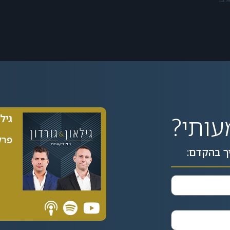
עותי?
גיל
פרק 89| 5
ך בהקדם: