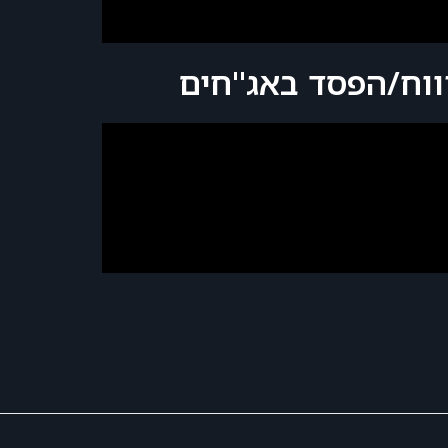
ווח/הפסד באג"חים