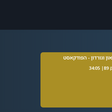
און וגורדון - הפודקאסט
34:0