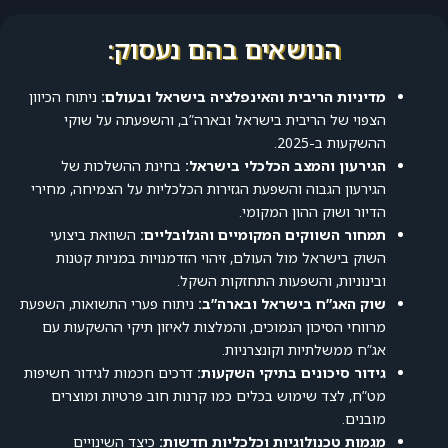
הנושאים בהם נעסוק:
מדיניות הריבית והאינפלציה בישראל ובעולם:
ניתוח הכיוון
הצפוי של הריבית בישראל ובארה”ב, והשפעתה על שוקי
ההשקעות ב-2025.
הגירעון והמצב הכלכלי בישראל:
בחינת ההשלכות של
הגירעון הגבוה והשפעת הגזירות הכלכליות על הצמיחה, מחירי
הדיור ושוק ההון המקומי.
תמחור השווקים המקומיים והגלובליים:
השוואת ביצועי
השוק בישראל מול העולם, זיהוי הזדמנויות במניות קטנות
ובינוניות, והשפעות התחזקות השקל.
שוק האג”ח בישראל ובארה”ב:
ניתוח פערי התשואות, השפעת
מרווחי הסיכון הנמוכים, והמלצות לאיזון תיקי ההשקעות עם
אג”ח ממשלתיות וקונצרניות.
גידור סיכונים בתיקי השקעות:
דרכים חכמות לגידור חשיפות
מט”ח, לצד שימוש בכלים כמו קרנות חוב פרטיות ומוצרים
מובנים.
מגמות טכנולוגיות וכלכליות חדשות:
כיצד השינויים