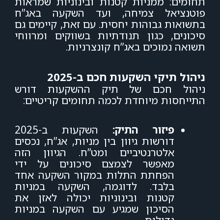
תחומים: ממניות קטנות ובינוניות שמראות
פוטנציאל צמיחה, ועד השקעה באג”ח
בתשואות גבוהות יחסית. עם זאת, קיימים גם
סיכונים, כגון תנודתיות בשווקים ומרווחי
תשואה נמוכים באג”ח קונצרניות.
ניהול תיקי השקעות חכם ב-2025
ניהול חכם של תיק ההשקעות דורש
התייחסות מיוחדת לכמה תחומים קריטיים:
פיזור התיק:
השקעות ב-2025
דורשות גיוון בין מניות, אג”ח, נכסים
אלטרנטיביים ומט”ח. הגיוון הזה
מאפשר לצמצם סיכונים על ידי
הפחתת התלות במקור השקעה אחד
בלבד. לדוגמה, השקעה במניות
קטנות ובינוניות יכולה לאזן את
הסיכון שמגיע עם השקעה במניות
גדולות.