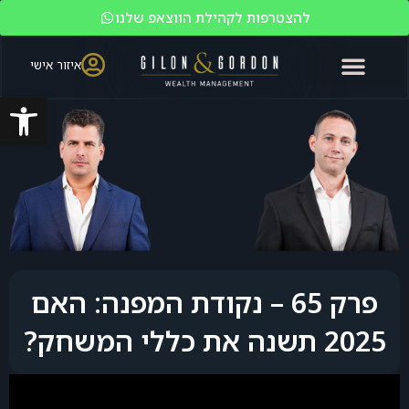
להצטרפות לקהילת הווצאפ שלנו
איזור אישי
פתח סרגל
האקדמיה לשוק ההון
ניהול עושר
מי אנחנו?
משקיעים כשירים
פרק 65 – נקודת המפנה: האם
2025 תשנה את כללי המשחק?