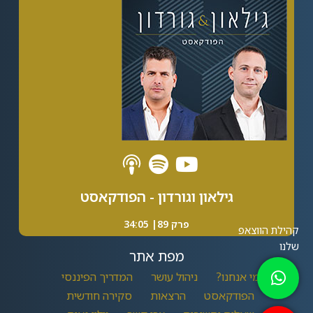
גילאון וגורדון - הפודקאסט
פרק 89| 34:05
מפת אתר
מי אנחנו?
ניהול עושר
המדריך הפיננסי
הפודקאסט
הרצאות
סקירה חודשית