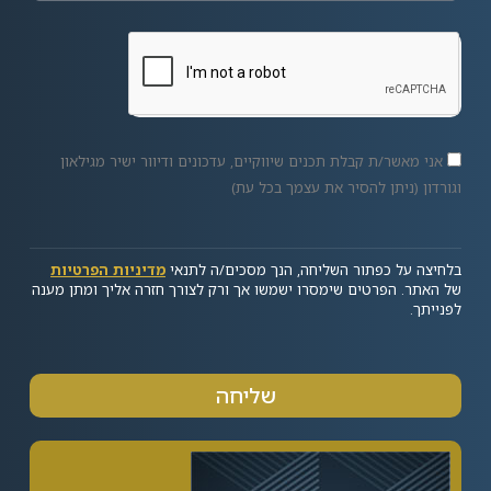
אני מאשר/ת קבלת תכנים שיווקיים, עדכונים ודיוור ישיר מגילאון
וגורדון (ניתן להסיר את עצמך בכל עת)
בלחיצה על כפתור השליחה, הנך מסכים/ה לתנאי
מדיניות הפרטיות
של האתר. הפרטים שימסרו ישמשו אך ורק לצורך חזרה אליך ומתן מענה
לפנייתך.
שליחה
Alternative: