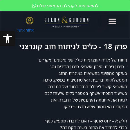
להצטרפות לקהילת הווצאפ שלנו
פתח סרגל
איזור אישי
האקדמיה לשוק ההון
ניהול עושר
מי אנחנו?
משקיעים כשירים
פרק 18 - כלים לניתוח חוב קונרצני
ניתוח של אג”ח קונצרניות כולל שני סיכונים עיקריים
– סיכון ריבית וסיכון אשראי. סיכון הריבית נגזר
בעיקר מהשינוי בתשואות באיגרות החוב
הממשלתיות ובריבית האלטרנטיבית במשק. סיכון
האשראי קשור ליכולת החזר החוב של החברה.
בשיעור הנוכחי אשתף במספר כלים שיעזרו לכם
לנתח את איתנותה הפיננסית של החברה ואת
הנקודות האדומות שלא תרצו שידלקו.
חלק א –
יחס שוטף – האם לחברה מספיק כסף
בכדי להחזיר את החוב בשנה הקרובה?