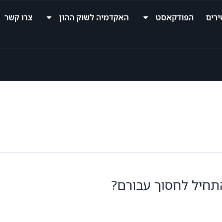
רים
הפודקאסט
האקדמיה לשוק ההון
צרו קשר
התחיל לחסוך עבורם?
GilonGor