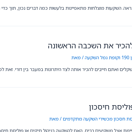
ה. השקעות מוצלחות מתאפיינות בלעשות כמה דברים נכון, תוך כדי הימנ
עה
/ מאת
GilonGordon
וליסת חיסכון
סת חסכון
,
מכשירי השקעה מתקדמים
/ מאת
GilonGordon
ת אצל משקיעים רבים, האם להשקעה בניהול תיקים או פוליסת חיסכון?