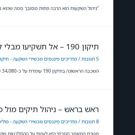
“ניהול השקעות הוא הרבה פחות מסובך ממה שהוא נרא
תיקון 190 – אל תשקיעו מבלי להכיר את השכבה הראשונה
5 תגובות
/
מדריכים פיננסים
,
מכשירי השקעה - תיקון 190 וקופת גמל השק
השכבה הראשונה בתיקון 190 עומדת על כ-34,080 שקלים ואתם חייבים להכיר אותה לצד היתרונות במעבר בין דורי. זאת לפי שתבצעו את ההפקדה לקופת גמל לפי תיקון
ראש בראש – ניהול תיקים מול פ
8 תגובות
/
מדריכים פיננסים
,
מכשירי השקעה - פולי
מטרת המאמר הנוכחי היא לענות על ההתלבטות שקיימ