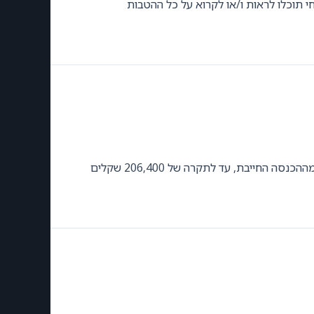
תוכלו לראות ו/או לקרוא על כל ההטבות
GilonGordon
כשאתם מפרשים לפנסיה אתם זכאים, נכון לשנת 2017, לשתי סוכריות. הסוכרייה הראשונה היא ניכוי מס בשיעור של 11% מההכנסה החייבת, עד לתקרה של 206,400 שקלים