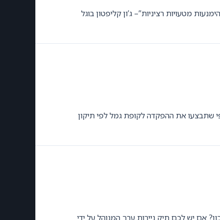
עות מטעויות רציניות”– ג’ון קליפטון בוגל
 אם יש לכם תיק ניירות ערך המנוהל על ידי