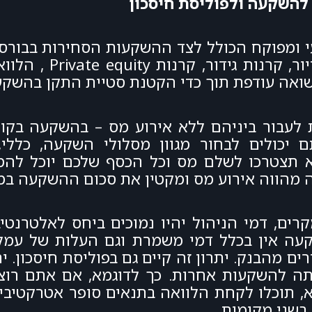
י ומפוקח הכולל לצד ההשקעות הסחירות בבור
בנכסים בלתי סחירים כגון קני
תשואה עודפת תוך כדי הקטנת סטיית התקן בהשקע
יכולים לבחור מגוון מסלולי השקעה, כללי, מ
 תצטרכו לשלם מס וכל הכסף שלכם יוכל להמשי
מהווה אירוע מס ומקטין את סכום ההשקעה במיד
קרים, דמי הניהול יהיו נמוכים ביחס לאלטרנט
פות גמל לפי תיקון 190 או להשקעה אין בכלל דמי משמרת וגם העל
ם מהבנק. יתרון זה קיים גם בפוליסת חיסכון. י
ה להשקעות אחרות. כך לדוגמא, אם אתם רוצי
תוכלו לקחת הלוואה בתנאים סופר אטרקטיביי
בשני מקומות.