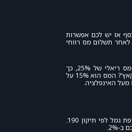
סף אז יש לכם אפשרות
 לאחר תשלום מס רווחי
שימו לב, כשאתם מוכרים קרן נאמנות, מניות, או איגרות חוב צמודות למדד, אתם משלמים מס ריאלי של 25%, כך
שתשלום המס בקופת גמל לפי תיקון 190 שונה והוא מופחת כל עוד האינפלציה נמוכה . מה הקאץ’? המס הוא 15% על
נניח ואתם מחליטים להשקיע מיליון שקלים דרך יועץ ההשקעות בבנק ועוד מיליון שקלים בקופת גמל לפי תיקון 190.