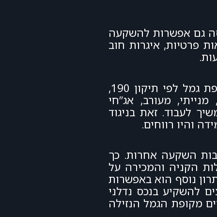
סה גם אפשרות להשקעה
ונים, משרדים, דיור, קרנות גידור, קרנות Private equity , הלוואות פרטיות, איגרות חוב
ות.
יתרון נוסף הוא במסלולי ההשקעה ובאפשרות לעבור ביניהם ללא אירוע מס – בהשקעה בקופת גמל לפי תיקון 190,
נייתי, מעורב, אג”חי
ך לעבוד. זאת בניגוד
ה והיו רווחים.
יבות השקעה אחרות. כך
ות של עמלות הקניה והמכירה על
תרון נוסף הוא באפשרות
ם להשקיע בנכס נדלני
ם מקופת הגמל הנזילה