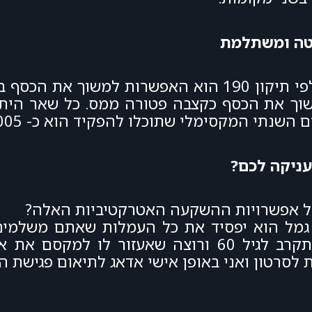
לסיכום, היתרון הייחודי בהפקדה לקופת גמל לפי תיקון 190 הוא הא
15 לצד האפשרות למשוך את הכסף כקצבה פטורה ממס. כל שאר
המקסימלי שתוכלו להפקיד הוא כ- 79,005 שקלים.
עניקה לכם?
על אפשרויות ההשקעה האטרקטיביות האלה?
גמל הוא יפסיד את כל העמלות שאתם משלמים 
במכשיר השקעה עם יתרונות ברורים. מי שמתקרב לגיל 60 ורוצה
לסרטון ואני באופן אישי אדאג לתיאום פגישת ה