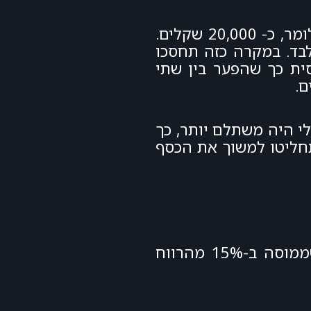
בעת המימוש, תשלמו בתיק ההשקעות של הבנק ס של כ- 25% על רווח שמעל האינפלציה, כלומר, כ- 20,000 שקלים.
 של 15% על הרווח הנומינלי. כלומר, 15,000 שקלים בלבד. במקרה כזה תחסכו
פסית כך שהפער בין שתי
רת הייתה עולה על 4% מסלול המס הריאלי היה משתלם יותר, כך
תחליטו למשוך את הכסף
אם התשואה לפני מס גדולה לפחות פי 2.5 מהאינפלציה, עדיף תיקון 190 או מוצר אחר שממוסה ב-15% מהרווח