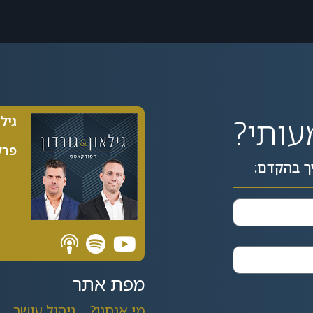
עותי?
גיל
פרק 89| 5
ך בהקדם:
מפת אתר
מי אנחנו?
ניהול עושר