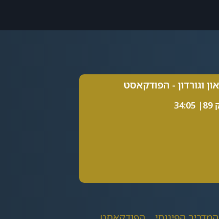
און וגורדון - הפודקאסט
34:0
המדריך הפיננסי
הפודקאסט