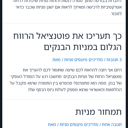
לחברות בבורסה מתוך מטרה לנסות ולזהות מניות שיכולות להיות
אטרקטיביות לרכישה ומאידך לראות אם ישנן מניות שכבר כדאי
למכור.
כך תעריכו את פוטנציאל הרווח
הגלום במניות הבנקים
3 תגובות
/
מדריכים פיננסים
,
מניות
/ מאת
GilonGordon
היום אני רוצה להראות לכם שיטה שתעזור לכם להעריך את
פוטנציאל הרווח של מניות הבנקים. תחשבו רגע על המודל העסקי
של בנק. ממה הוא מתפרנס? מהפרש בין התמורה שהוא מקבל על
ההלוואות והאשראי שהוא מספק לעלות גיוס הכסף שלו.
תמחור מניות
תגובה אחת
/
מדריכים פיננסים
,
מניות
/ מאת
GilonGordon