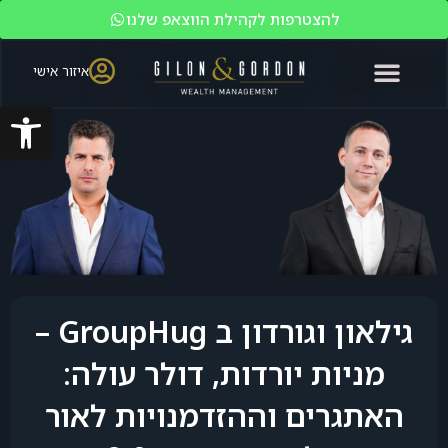
להצטרפות לקהילת הווצאפ שלנו
איזור אישי
פתח סרגל
האקדמיה לשוק ההון
ניהול עושר
מי אנחנו?
משקיעים כשירים
גילאון וגורדון ב GroupHug –
מניות יורדות, דולר עולה:
האתגרים וההזדמנויות לאור