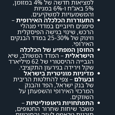
למציאות חדשה של 4% במזומן,
5% באג”ח ו-6% במניות
והמשמעויות למשקיעים.
התעוררות הכלכלה האירופית
–
סימנים חיוביים במדדי מנהלי
הרכש, שינוי בגישה הפיסקלית
וזינוק של 25-30% במדד הבנקים
האירופי.
החוסן המפתיע של הכלכלה
הישראלית
– המדד המשולב, שיא
הגבייה ההיסטורי של 62 מיליארד
שקל וירידה בגירעון התקציבי.
מדיניות מוניטרית בישראל
ובעולם
– צפי להחלטות הריבית
של בנק ישראל, הפד והבנק
המרכזי האירופי והשפעתן על
השווקים.
התפתחויות גיאופוליטיות
–
משבר שיחות שחרור החטופים,
תוכנית טראמפ לעזה והסיכויים