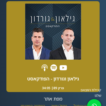
גילאון וגורדון - הפודקאסט
פרק 89| 34:05
מפת אתר
מי אנחנו?
ניהול עושר
המדריך הפיננסי