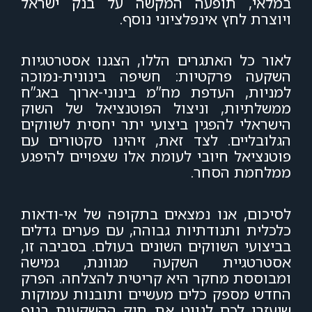
במלאי, תופעה המקשה על בנק ישראל
ויוצרת לחץ אינפלציוני נוסף.
לאור כל האתגרים הללו, הצגנו אסטרטגיות
השקעה פרקטיות: חשיפה בינונית-נמוכה
למניות, העדפת מח”מ בינוני-ארוך באג”ח
ממשלתיות, וניצול הפוטנציאל של השוק
הישראלי להפגין ביצועי יתר יחסית לשווקים
הגלובליים. לצד זאת, זיהינו סקטורים עם
פוטנציאל חיובי לעומת אלו שצפויים להיפגע
ממלחמת הסחר.
לסיכום, אנו נמצאים בתקופה של אי-ודאות
כלכלית ותנודתיות גבוהה, עם פערים גדלים
בביצועי השווקים השונים בעולם. בסביבה זו,
אסטרטגיית השקעה מגוונת, גמישה
ומבוססת מחקר היא קריטית להצלחה. הפרק
החדש מספק כלים מעשיים ותובנות עמוקות
שיעזרו לכם לנווט את תיק ההשקעות בנוף