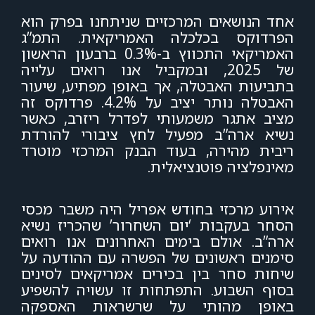
אחד הנושאים המרכזיים שניתחנו בפרק הוא
הפרדוקס בכלכלה האמריקאית. התמ”ג
האמריקאי התכווץ ב-0.3% ברבעון הראשון
של 2025, ובמקביל אנו רואים עלייה
בתביעות האבטלה, אך באופן מפתיע, שיעור
האבטלה נותר יציב על 4.2%. פרדוקס זה
מציב אתגר משמעותי לפדרל ריזרב, כאשר
נשיא ארה”ב מפעיל לחץ ציבורי להורדת
ריבית מהירה, בעוד הבנק המרכזי מוטרד
מאינפלציה פוטנציאלית.
אירוע מרכזי בחודש אפריל היה משבר מכסי
הסחר בעקבות ‘יום השחרור’ שהכריז נשיא
ארה”ב. אולם בימים האחרונים אנו רואים
סימנים ראשונים של הפשרה עם ההודעה על
שיחות סחר בין בכירים אמריקאים לסינים
בסוף השבוע. התפתחות זו עשויה להשפיע
באופן מהותי על שרשראות האספקה