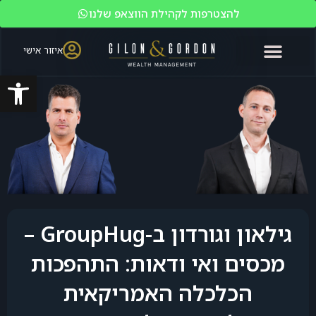
להצטרפות לקהילת הווצאפ שלנו
איזור אישי
פתח סרגל
האקדמיה לשוק ההון
ניהול עושר
מי אנחנו?
משקיעים כשירים
גילאון וגורדון ב-GroupHug –
מכסים ואי ודאות: התהפכות
הכלכלה האמריקאית