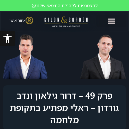
להצטרפות לקהילת הווצאפ שלנו
איזור אישי
פתח סרגל
האקדמיה לשוק ההון
ניהול עושר
מי אנחנו?
משקיעים כשירים
פרק 49 – דרור גילאון ונדב
גורדון – ראלי מפתיע בתקופת
מלחמה