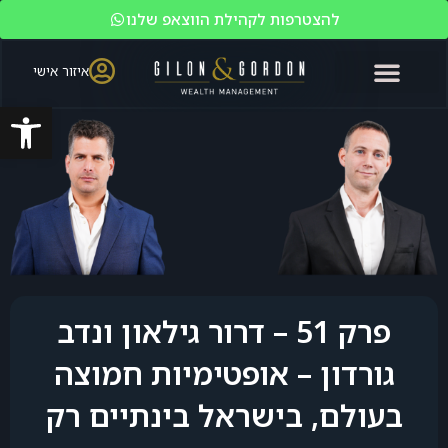
להצטרפות לקהילת הווצאפ שלנו
איזור אישי
פתח סרגל
האקדמיה לשוק ההון
ניהול עושר
מי אנחנו?
משקיעים כשירים
פרק 51 – דרור גילאון ונדב
גורדון – אופטימיות חמוצה
בעולם, בישראל בינתיים רק