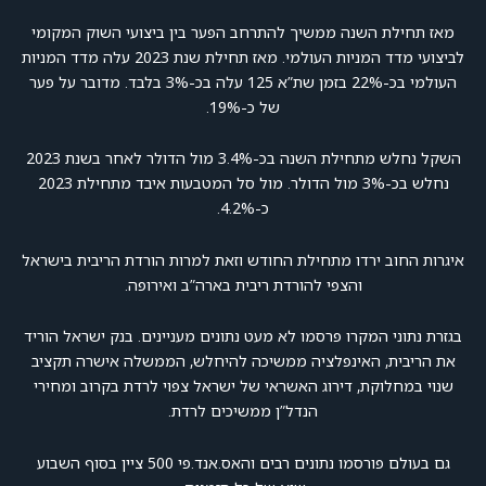
מאז תחילת השנה ממשיך להתרחב הפער בין ביצועי השוק המקומי
לביצועי מדד המניות העולמי. מאז תחילת שנת 2023 עלה מדד המניות
העולמי בכ-22% בזמן שת”א 125 עלה בכ-3% בלבד. מדובר על פער
של כ-19%.
השקל נחלש מתחילת השנה בכ-3.4% מול הדולר לאחר בשנת 2023
נחלש בכ-3% מול הדולר. מול סל המטבעות איבד מתחילת 2023
כ-4.2%.
איגרות החוב ירדו מתחילת החודש וזאת למרות הורדת הריבית בישראל
והצפי להורדת ריבית בארה”ב ואירופה.
בגזרת נתוני המקרו פרסמו לא מעט נתונים מעניינים. בנק ישראל הוריד
את הריבית, האינפלציה ממשיכה להיחלש, הממשלה אישרה תקציב
שנוי במחלוקת, דירוג האשראי של ישראל צפוי לרדת בקרוב ומחירי
הנדל”ן ממשיכים לרדת.
גם בעולם פורסמו נתונים רבים והאס.אנד.פי 500 ציין בסוף השבוע