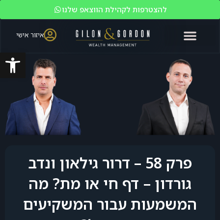
להצטרפות לקהילת הווצאפ שלנו
איזור אישי
פתח סרגל
האקדמיה לשוק ההון
ניהול עושר
מי אנחנו?
משקיעים כשירים
פרק 58 – דרור גילאון ונדב
גורדון – דף חי או מת? מה
המשמעות עבור המשקיעים