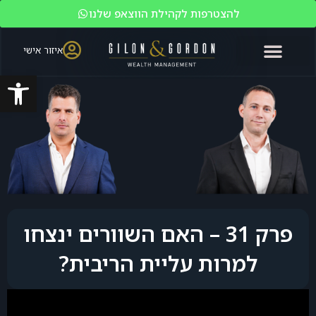
להצטרפות לקהילת הווצאפ שלנו
איזור אישי
פתח סרגל
האקדמיה לשוק ההון
ניהול עושר
מי אנחנו?
משקיעים כשירים
פרק 31 – האם השוורים ינצחו
למרות עליית הריבית?