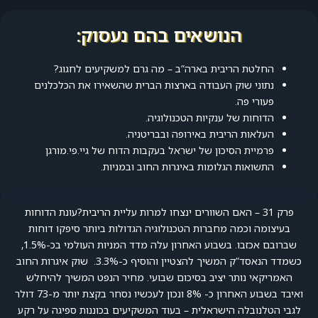
הנושאים בהם נעסוק:
החלטת הריבית בארה”ב – מה גרם למשקיעים לחגוג?
נתוני שוק העבודה בארצות הברית שהשאירו את הכלכלנים
פעורי פה.
הדוחות של ענקיות הטכנולוגיה.
העלאות הריבית באירופה ובבריטניה.
פרמיית הסיכון של ישראל בעקבות הדוח של גיי.פי.מורגן
התשואות הגלומות באיגרות החוב ובמניות.
פרק 31 – האם השוורים ינצחו למרות עליית הריבית?עונת הדוחות
בעיצומה וכמה מחברות הטכנולוגיה הגדולות ביותר סיפקו דוחות
שברובם אכזבו. בשבוע האחרון עלה מדד המניות העולמי בכ-1.5%,
כשמדד הנאסד”ק המשיך להצטיין והוסיף כ-3.3%. שוק איגרות החוב
האמריקאי נותר יציב בסיכום שבועי. מחיר הנפט המשיך להיחלש
ואיבד בשבוע האחרון כ- 8% ונכון לעכשיו נסחר בקצת יותר מ-73 דולר
לגבי הטלנובלה הישראלית – בעוד המשקיעים בכוננות ספיגה על רקע