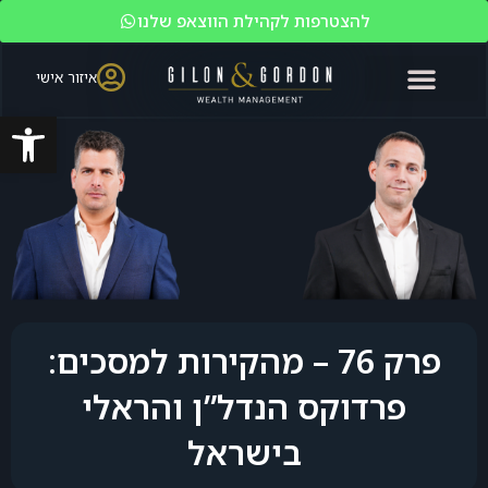
להצטרפות לקהילת הווצאפ שלנו
איזור אישי
פתח סרגל
האקדמיה לשוק ההון
ניהול עושר
מי אנחנו?
משקיעים כשירים
פרק 76 – מהקירות למסכים:
פרדוקס הנדל”ן והראלי
בישראל