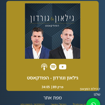
גילאון וגורדון - הפודקאסט
פרק 89| 34:05
מפת אתר
מי אנחנו?
ניהול עושר
המדריך הפיננסי